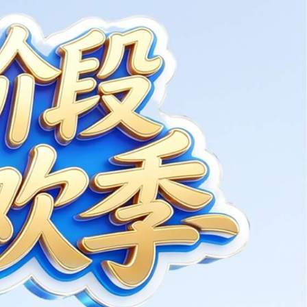
、成本全面解
技术文章
技术中心
最新资讯
与技术详解
2026年六轴走心机高性价比厂家与
实力工厂推荐
走心机（数控走心机）什么品牌质量
好？主流厂家耐用性与精度横向分析
2026年小型数控车床源头厂家与实
力品牌推荐