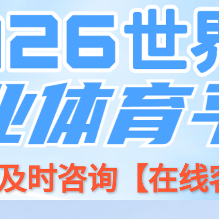
IN)
关于我们
产品中心
新闻资讯
视频案列
们