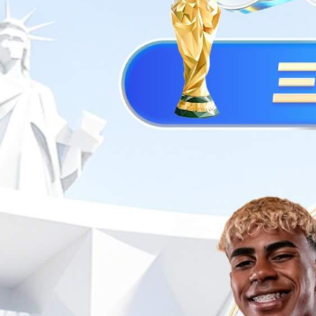
数控走心机口碑推荐
案
2026-07-20
admin
六轴走心机厂家推荐B
德赢·(VWIN)官方六轴走
定价区间标准化，支持选配动
2026-07-17
admin
排刀机哪家实力强？
应用详解