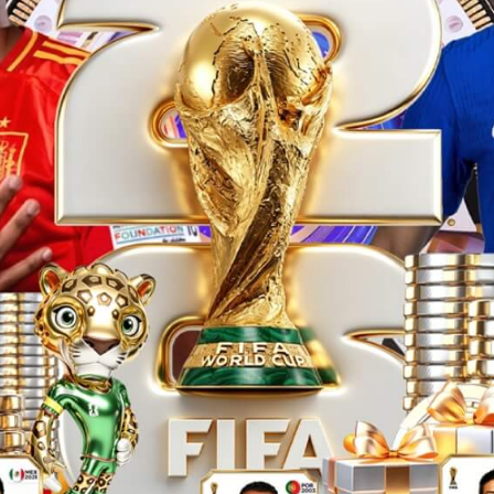
283
如何选型？2026深耕行业的走心机/数控走心
、AI服务器及新能源汽车等领域的快速发展，通讯接插件作为信
、小型化、高可靠性的方向持续演进。
248
WIN)官方飞刀盘使用方法
·(VWIN)官方飞刀盘使用方法的干货文，今天它来了！ 内容有
如果你有需要，答应我一定要看完，我相信一定会有所收获！
8793