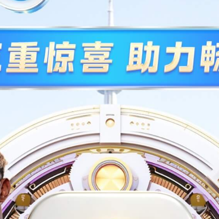
，BYSK德赢·(VWIN)官方车铣复合机床一站
349
YSK 德赢·(VWIN)官方六轴走心机技术参数
心机包含多款标准化机型，各机型结构、刀位配置、加工参数区
力铣头、旋转中心架等组件
298
BYSK德赢·(VWIN)官方CK20/CK201-Y排