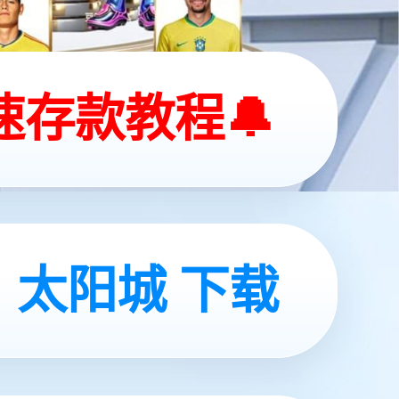
B13-6六轴走心机，质量价格双把关,精
密走心机加工视频
关注服务号，了解最新动态