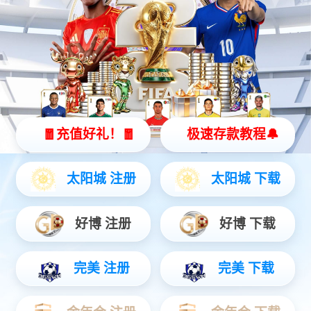
ER弹性筒夹
走心机夹头系列02
型号：ER弹性筒夹
型号：走心机夹头系列02
走心机夹头系列01
走心机导套系列02
型号：走心机夹头系列01
型号：走心机导套系列02